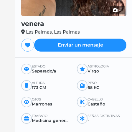
4
venera
Las Palmas, Las Palmas
Enviar un mensaje
ESTADO
ASTROLOGÍA
Separado/a
Virgo
ALTURA
PESO
173 CM
65 KG
OJOS
CABELLO
Marrones
Castaño
TRABAJO
SEÑAS DISTINTIVAS
Medicina general o especializada
-