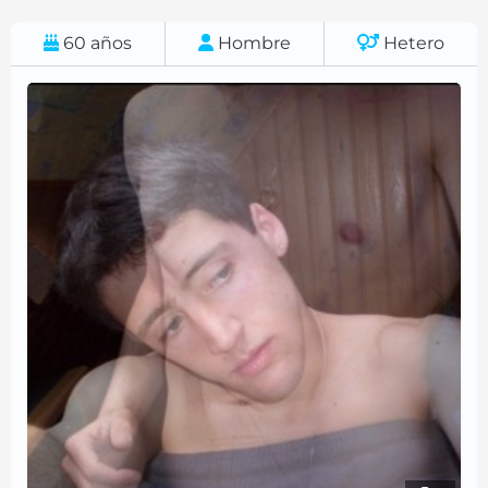
60
años
Hombre
Hetero