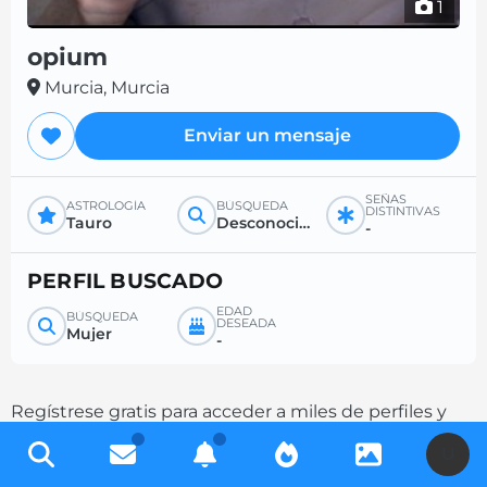
1
opium
Murcia, Murcia
Enviar un mensaje
SEÑAS
ASTROLOGÍA
BÚSQUEDA
DISTINTIVAS
Tauro
Desconocido
-
PERFIL BUSCADO
EDAD
BÚSQUEDA
DESEADA
Mujer
-
Regístrese gratis para acceder a miles de perfiles y
aumente sus posibilidades de contacto
U
completando su descripción.